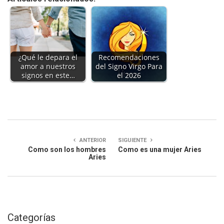
¿Qué le depara el
Recomendaciones
amor a nuestros
del Signo Virgo Para
signos en este…
el 2026
ANTERIOR
SIGUIENTE
Como son los hombres
Como es una mujer Aries
Aries
Categorías